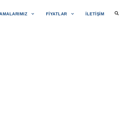
AMALARIMIZ
FIYATLAR
ILETIŞIM
 Columns