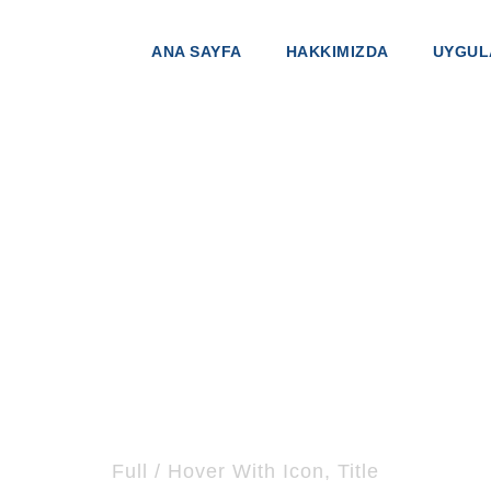
ANA SAYFA
HAKKIMIZDA
UYGUL
th Description 5
Full / Hover With Icon, Title